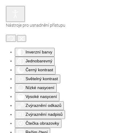
Nástroje pro usnadnění přístupu
Inverzní barvy
Jednobarevný
Černý kontrast
Světelný kontrast
Nízké nasycení
Vysoké nasycení
Zvýraznění odkazů
Zvýraznění nadpisů
Čtečka obrazovky
Režim čtení