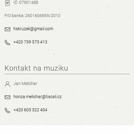
IČ: 07901488
FIO banka: 2601606859/2010
hskruzek@gmail.com
+420 739 573 413
Kontakt na muziku
Jan Melichar
honza.melichar@tiscali.cz
+420 603 322 404