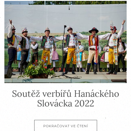
Soutěž verbířů Hanáckého
Slovácka 2022
POKRAČOVAT VE ČTENÍ