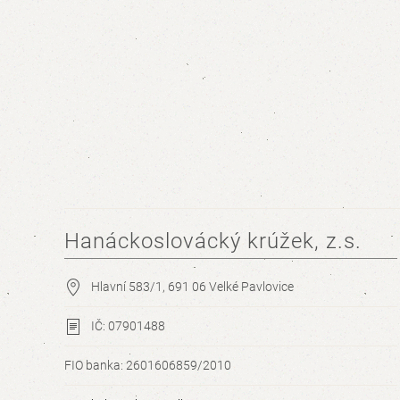
Hanáckoslovácký krúžek, z.s.
Hlavní 583/1, 691 06 Velké Pavlovice
IČ: 07901488
FIO banka: 2601606859/2010