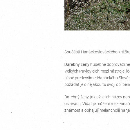
Součástí Hanáckoslováckého krúžku j
Darebný ženy
hudebně doprovází n
Velkých Pavlovicích mezi nástroje li
písně především z Hanáckého Slovácka
požádat je o nějakou tu svoji oblíben
Darebný ženy, jak už jejich název nap
oslavách. Vídat je můžete mezi vinařsk
známost a obhajují melancholii haná