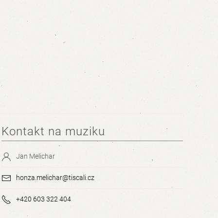
Kontakt na muziku
Jan Melichar
honza.melichar@tiscali.cz
+420 603 322 404