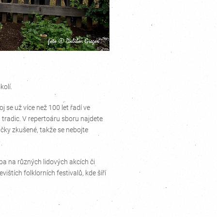
kolí.
j se už více než 100 let řadí ve
 tradic. V repertoáru sboru najdete
ačky zkušené, takže se nebojte
eba na různých lidových akcích či
ištích folklorních festivalů, kde šíří