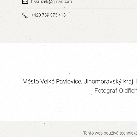
hskruzek@gmail.com
+420 739 573 413
Město Velké Pavlovice
,
Jihomoravský kraj
,
Fotograf Oldřic
Tento web používá technické