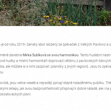
e od roku 2019 i ženský sbor složený ze zpěvaček z Velkých Pavlovic a o
eméně darebná
Mirka Šubíková se svou harmonikou
. Tento hudební nástro
dové hudby a místní harmonikáři doprovází většinu z pavlovských lidových
, ale můžete si s nimi zazpívat i písničky z jiných regionů. Jsou to zpěv
ou.
ovídá, jsou velice veselé a nejraději zpívají stejně naladěnému publiku. Tř
ými sklepy, jak svou bezprostředností přispívají k dobré náladě, ale i na jev
ckoslováckých písní.