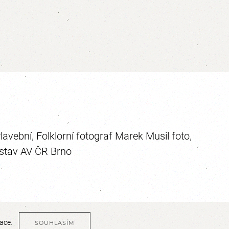
Plavební
,
Folklorní fotograf Marek Musil foto
,
ústav AV ČR Brno
mace
.
SOUHLASÍM