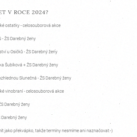
ET V ROCE 2024?
ické ostatky - celosouborová akce
ků - ŽS Darebný ženy
řství u Osičků - ŽS Darebný ženy
Mirka Šubíková + ŽS Darebný ženy
 rozhlednou Slunečná - ŽS Darebný ženy
ické vinobraní - celosouborová akce
 ŽS Darebný ženy
ŽS Darebný ženy
mít jako překvápko, takže termíny nesmíme ani naznačovat:-)