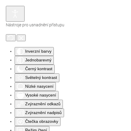
Nástroje pro usnadnění přístupu
Inverzní barvy
Jednobarevný
Černý kontrast
Světelný kontrast
Nízké nasycení
Vysoké nasycení
Zvýraznění odkazů
Zvýraznění nadpisů
Čtečka obrazovky
Režim čtení