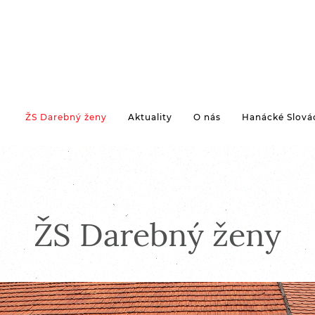
ŽS Darebný ženy
Aktuality
O nás
Hanácké Slová
ŽS Darebný ženy