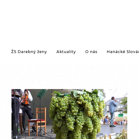
ŽS Darebný ženy
Aktuality
O nás
Hanácké Slová