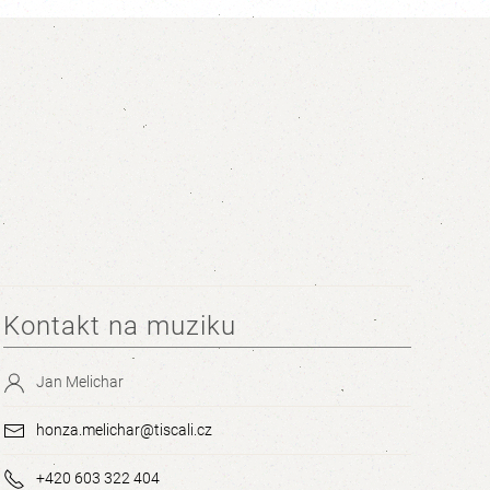
Kontakt na muziku
Jan Melichar
honza.melichar@tiscali.cz
+420 603 322 404