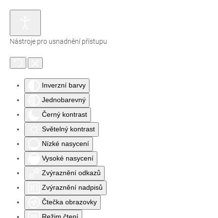
Nástroje pro usnadnění přístupu
Inverzní barvy
Jednobarevný
Černý kontrast
Světelný kontrast
Nízké nasycení
Vysoké nasycení
Zvýraznění odkazů
Zvýraznění nadpisů
Čtečka obrazovky
Režim čtení