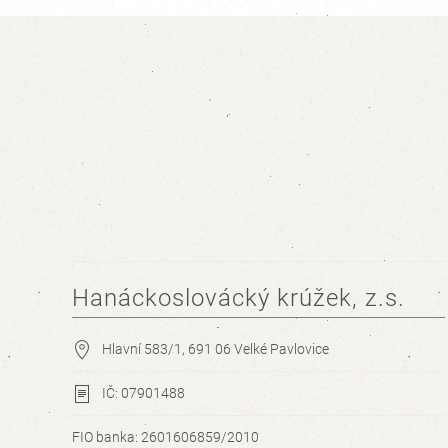
Hanáckoslovácký krúžek, z.s.
Hlavní 583/1, 691 06 Velké Pavlovice
IČ: 07901488
FIO banka: 2601606859/2010