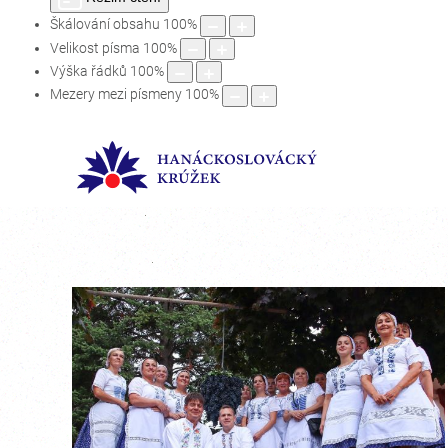
Škálování obsahu
100
%
Velikost písma
100
%
Výška řádků
100
%
Mezery mezi písmeny
100
%