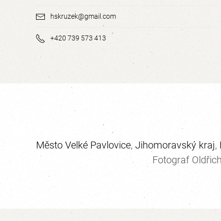
hskruzek@gmail.com
+420 739 573 413
Město Velké Pavlovice
,
Jihomoravský kraj
,
Fotograf Oldřic