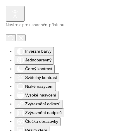
Nástroje pro usnadnění přístupu
Inverzní barvy
Jednobarevný
Černý kontrast
Světelný kontrast
Nízké nasycení
Vysoké nasycení
Zvýraznění odkazů
Zvýraznění nadpisů
Čtečka obrazovky
Režim čtení